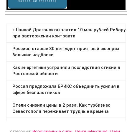
Категории:
Вооруженные силы
,
Денацификация
,
Дзен
,