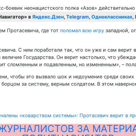
Навигатор» в
Яндекс.Дзен
,
Telegram
,
Одноклассниках
,
ем Протасевича, где тот
поломал всю игру
западной, о
ича. С ним поработали так, что он уже и сам верит в 
в величие Государства. Он верит настолько, что убежд
дит сломленным и подавленным, но измененным», – пола
ни, чтобы это вызвало шок и недоумение среди своих и
ка борцом за систему, верным солдатом. В этом навер
чалены «коварством системы»: Протасевич верит в п
ЖУРНАЛИСТОВ ЗА МАТЕРИ