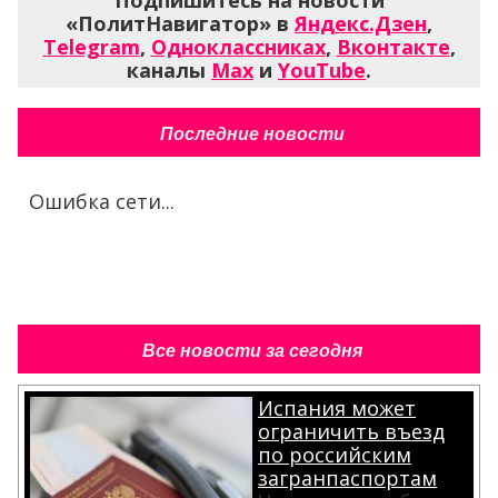
«ПолитНавигатор» в
Яндекс.Дзен
,
Telegram
,
Одноклассниках
,
Вконтакте
,
каналы
Max
и
YouTube
.
Последние новости
Ошибка сети...
Все новости за сегодня
Испания может
ограничить въезд
по российским
загранпаспортам