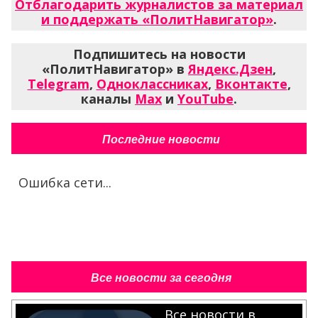
Отблагодарить журналистов за материал
и поддержать «ПолитНавигатор»
.
Подпишитесь на новости
«ПолитНавигатор» в
Яндекс.Дзен
,
Telegram
,
Одноклассниках
,
Вконтакте
,
каналы
Max
и
YouTube
.
Последние новости
Ошибка сети...
Все новости за сегодня
Все новости в