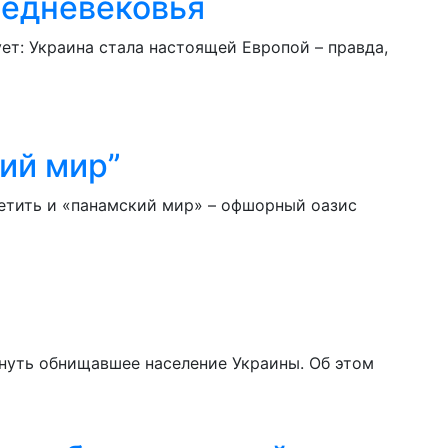
редневековья
т: Украина стала настоящей Европой – правда,
кий мир”
етить и «панамский мир» – офшорный оазис
нуть обнищавшее население Украины. Об этом