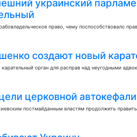
нешний украинский парламе
бельный
рабовладельческое право, чему поспособствовало прав
ошенко создают новый карат
 карательный орган для расправ над неугодными адвок
 цели церковной автокефали
 киевским постмайданным властям продолжить правит