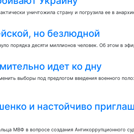
обивают Украину
фактически уничтожила страну и погрузила ее в анархи
ейской, но безлюдной
нуло порядка десяти миллионов человек. Об этом в эф
мительно идет ко дну
енить выборы под предлогом введения военного полож
шенко и настойчиво приглаш
альца МВФ в вопросе создания Антикоррупционного суд