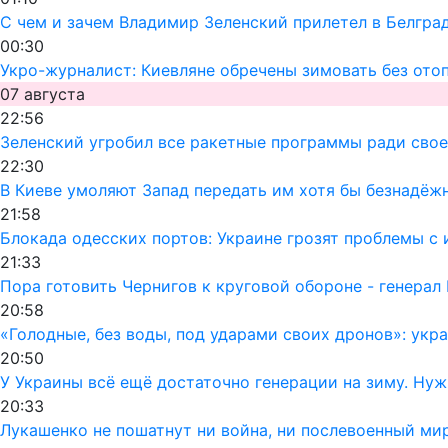
С чем и зачем Владимир Зеленский прилетел в Белгра
00:30
Укро-журналист: Киевляне обречены зимовать без ото
07 августа
22:56
Зеленский угробил все ракетные программы ради своег
22:30
В Киеве умоляют Запад передать им хотя бы безнадёж
21:58
Блокада одесских портов: Украине грозят проблемы 
21:33
Пора готовить Чернигов к круговой обороне - генерал
20:58
«Голодные, без воды, под ударами своих дронов»: ук
20:50
У Украины всё ещё достаточно генерации на зиму. Ну
20:33
Лукашенко не пошатнут ни война, ни послевоенный мир