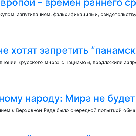
Европой – времён раннего с
пом, запугиванием, фальсификациями, свидетельствуе
не хотят запретить “панамс
внении «русского мира» с нацизмом, предложили запр
ому народу: Мира не будет
ием к Верховной Раде было очередной попыткой обма