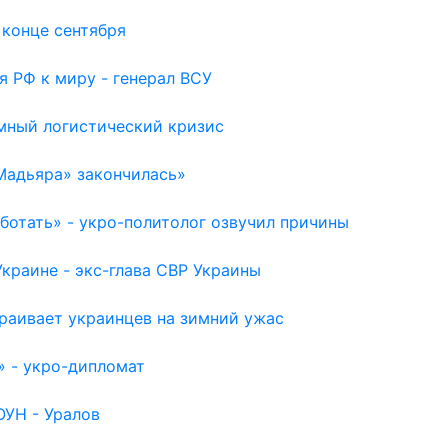
 конце сентября
я РФ к миру - генерал ВСУ
емный логистический кризис
Мадьяра» закончилась»
отать» - укро-политолог озвучил причины
раине - экс-глава СВР Украины
раивает украинцев на зимний ужас
» - укро-дипломат
ОУН - Уралов