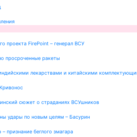
д
пления
о проекта FirePoint – генерал ВСУ
но просроченные ракеты
с индийскими лекарствами и китайскими комплектующи
 Кривонос
раинский сюжет о страданиях ВСУшников
жны удары по новым целям – Басурин
 – признание беглого змагара