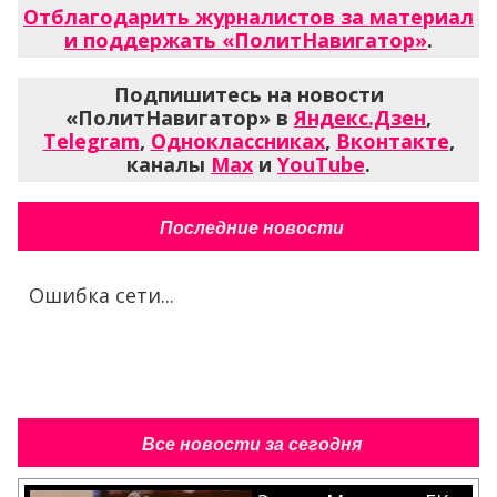
Отблагодарить журналистов за материал
и поддержать «ПолитНавигатор»
.
Подпишитесь на новости
«ПолитНавигатор» в
Яндекс.Дзен
,
Telegram
,
Одноклассниках
,
Вконтакте
,
каналы
Max
и
YouTube
.
Последние новости
Ошибка сети...
Все новости за сегодня