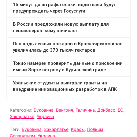
Категории:
Буковина
,
Венгрия
,
Галичина
,
Донбасс
,
ЕС
,
Закарпатье
,
Украина
Тэги:
Буковина
,
Закарпатье
,
Кресы
,
Польша
,
Сепаратизм
,
Украина