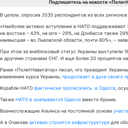
Подпишитесь на новости «Полит
В целом, опросив 2035 респондентов из всех регионов
«Наиболее активно вступление в НАТО поддерживают ж
на востоке – 43%, на юге – 29%, на Донбассе также 2
наивысшая – во Львовской области, почти 80%», – зая
При этом за внеблоковый статус Украины выступили 1
и другими странами СНГ. И еще более 20 процентов н
Ранее «ПолитНавигатор» писал, что президент Украин
изменение курса Украины,
продолжает в духе своего 
Корабли НАТО
фактически прописались в Одессе
, осу
Также
НАТО в окапывается Одессе
вместо Крыма.
Военнослужащие Альянса на постоянной основе
участ
А в Очакове
активно строится инфраструктура
для обс