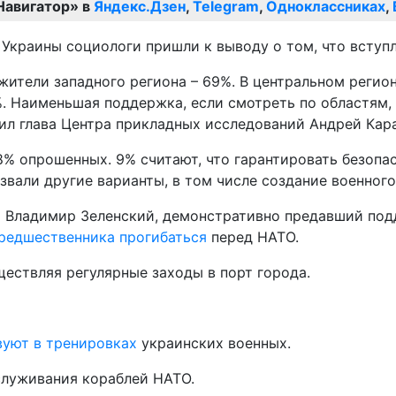
Навигатор» в
Яндекс.Дзен
,
Telegram
,
Одноклассниках
,
 Украины социологи пришли к выводу о том, что вступ
ители западного региона – 69%. В центральном регион
9%. Наименьшая поддержка, если смотреть по областям,
вил глава Центра прикладных исследований Андрей Кар
8% опрошенных. 9% считают, что гарантировать безоп
азвали другие варианты, в том числе создание военно
ы Владимир Зеленский, демонстративно предавший под
предшественника прогибаться
перед НАТО.
ществляя регулярные заходы в порт города.
вуют в тренировках
украинских военных.
луживания кораблей НАТО.