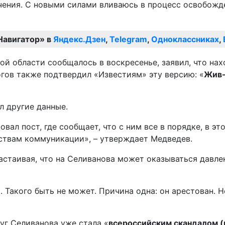
чения. С новыми силами вливаюсь в процесс освобожде
Навигатор» в
Яндекс.Дзен
,
Telegram
,
Одноклассниках
,
гов также подтвердил «Известиям» эту версию: «
Жив-
 другие данные.
вал пост, где сообщает, что с ним все в порядке, в э
дствам коммуникации», – утверждает Медведев.
астаивая, что на Селиванова может оказываться давл
 Такого быть не может. Причина одна: он арестован. Н
уг Селиванова уже стала «
всероссийским скандалом (и