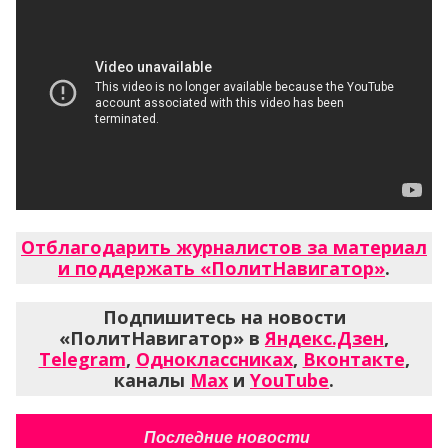
Отблагодарить журналистов за материал
и поддержать «ПолитНавигатор»
.
Подпишитесь на новости
«ПолитНавигатор» в
Яндекс.Дзен
,
Telegram
,
Одноклассниках
,
Вконтакте
,
каналы
Max
и
YouTube
.
Последние новости