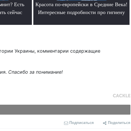
мнит? Есть
Красота по-европейски в Средние Века!
ать сейчас
Интересные подробности про гигиену
.
тории Украины, комментарии содержащие
ния.
Спасибо за понимание!
Подписаться
Поделиться