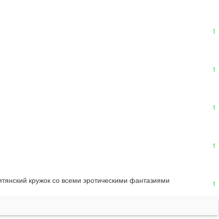
1
1
1
1
ритянский кружок со всеми эротическими фантазиями
1