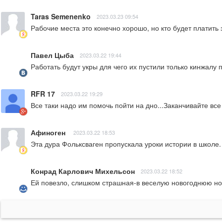
Taras Semenenko
2023.03.23 09:54
Рабочие места это конечно хорошо, но кто будет платить 
Павел Цыба
2023.03.22 19:44
Работать будут укры для чего их пустили только кинжалу 
RFR 17
2023.03.22 19:29
Все таки надо им помочь пойти на дно...Заканчивайте все
Афиноген
2023.03.22 18:53
Эта дура Фольксваген пропускала уроки истории в школе.
Конрад Карлович Михельсон
2023.03.22 18:52
Ей повезло, слишком страшная-в веселую новогоднюю ноч