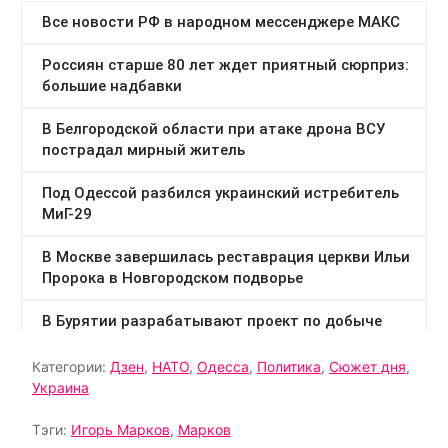
Категории:
Дзен
,
НАТО
,
Одесса
,
Политика
,
Сюжет дня
,
Украина
Тэги:
Игорь Марков
,
Марков