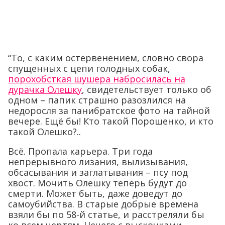
“То, с каким остервенением, словно свора
спущенных с цепи голодных собак,
порохобсткая шушера набросилась на
дурачка Олешку
, свидетельствует только об
одном – папик страшно разозлился на
недоросля за панибратское фото на тайной
вечере. Ещё бы! Кто такой Порошенко, и кто
такой Олешко?..
Всё. Пропала карьера. Три года
непрерывного лизания, вылизывания,
обсасывания и заглатывания – псу под
хвост. Мочить Олешку теперь будут до
смерти. Может быть, даже доведут до
самоубийства. В старые добрые времена
взяли бы по 58-й статье, и расстреляли бы
ко всем чертям. Нечего с выскочками