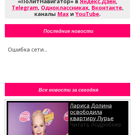
«ПолитНавигатор» в
Яндекс.Дзен
,
Telegram
,
Одноклассниках
,
Вконтакте
,
каналы
Max
и
YouTube
.
Последние новости
Ошибка сети...
Все новости за сегодня
Лариса Долина
освободила
квартиру Лурье
Читать подробнее