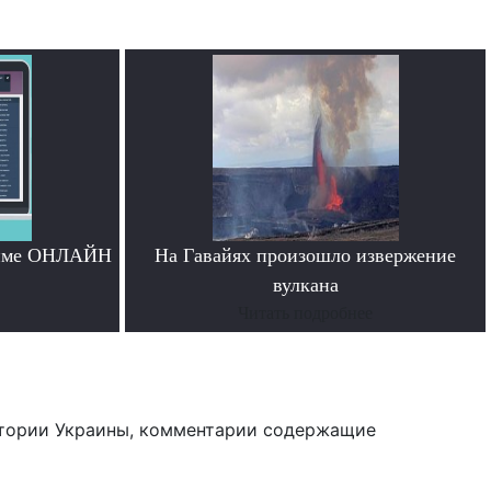
жиме ОНЛАЙН
На Гавайях произошло извержение
вулкана
Читать подробнее
тории Украины, комментарии содержащие