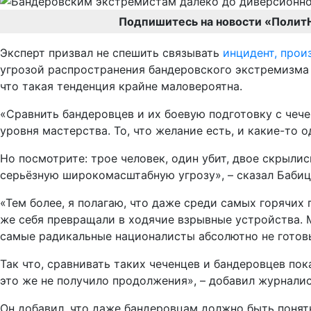
Подпишитесь на новости «Полит
Эксперт призвал не спешить связывать
инцидент, про
угрозой распространения бандеровского экстремизма 
что такая тенденция крайне маловероятна.
«Сравнить бандеровцев и их боевую подготовку с чеч
уровня мастерства. То, что желание есть, и какие-то 
Но посмотрите: трое человек, один убит, двое скрылис
серьёзную широкомасштабную угрозу», – сказал Бабиц
«Тем более, я полагаю, что даже среди самых горячих 
же себя превращали в ходячие взрывные устройства. М
самые радикальные националисты абсолютно не готов
Так что, сравнивать таких чеченцев и бандеровцев по
это же не получило продолжения», – добавил журналис
Он добавил, что даже бандеровцам должно быть поня