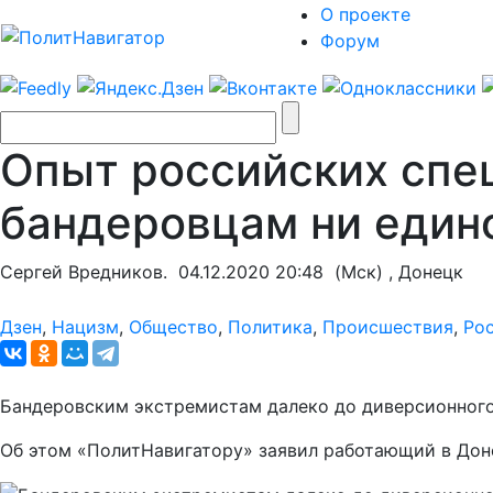
О проекте
Форум
Опыт российских спе
бандеровцам ни едино
Сергей Вредников.
04.12.2020 20:48
(Мск) , Донецк
Дзен
,
Нацизм
,
Общество
,
Политика
,
Происшествия
,
Ро
Бандеровским экстремистам далеко до диверсионного у
Об этом «ПолитНавигатору» заявил работающий в Дон