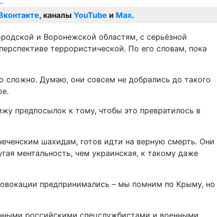
Вконтакте
, каналы
YouTube
и
Max
.
ородской и Воронежской областям, с серьёзной
перспективе террористической. По его словам, пока
о сложно. Думаю, они совсем не добрались до такого
ое.
вижу предпосылок к тому, чтобы это превратилось в
 чеченским шахидам, готов идти на верную смерть. Они
гая ментальность, чем украинская, к такому даже
 провокации предпринимались – мы помним по Крыму, но
менными российскими спецслужбистами и военными.