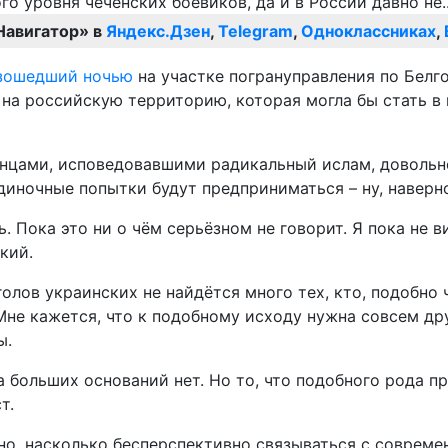
Навигатор» в
Яндекс.Дзен
,
Telegram
,
Одноклассниках
,
изошедший ночью
на участке погрануправления по Белг
на российскую территорию, которая могла бы стать в 
енцами, исповедовавшими радикальный ислам, довольн
одиночные попытки будут предприниматься – ну, наверн
ь. Пока это ни о чём серьёзном не говорит. Я пока не 
кий.
голов украинских не найдётся много тех, кто, подобно
не кажется, что к подобному исходу нужна совсем дру
ы.
ка больших оснований нет. Но то, что подобного рода
т.
тно, насколько бесперспективно связываться с совре