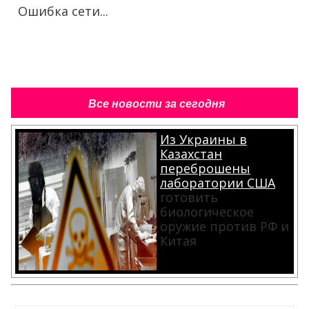
Ошибка сети...
Все новости за сегодня
Из Украины в
Казахстан
переброшены
лаборатории США
готовить
биологическое
оружие против РФ и
Китая