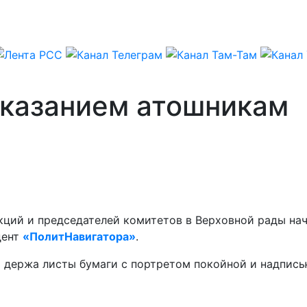
аказанием атошникам
кций и председателей комитетов в Верховной рады нач
дент
«ПолитНавигатора»
.
 держа листы бумаги с портретом покойной и надпись