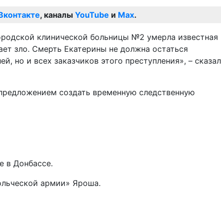
Вконтакте
, каналы
YouTube
и
Max
.
городской клинической больницы №2 умерла известная
ает зло. Смерть Екатерины не должна остаться
, но и всех заказчиков этого преступления», – сказал
с предложением создать временную следственную
е в Донбассе.
вольческой армии» Яроша.