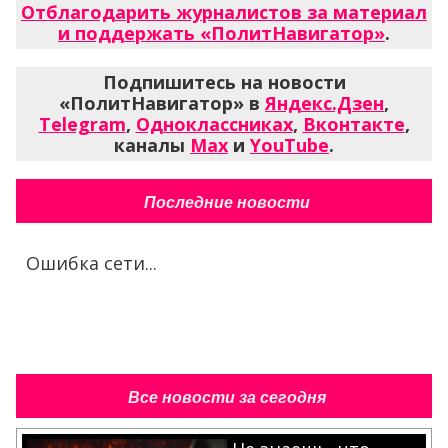
Отблагодарить журналистов за материал
и поддержать «ПолитНавигатор»
.
Подпишитесь на новости
«ПолитНавигатор» в
Яндекс.Дзен
,
Telegram
,
Одноклассниках
,
Вконтакте
,
каналы
Max
и
YouTube
.
Последние новости
Ошибка сети...
Все новости за сегодня