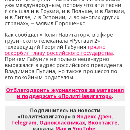
уже международным, потому что эти песни
я слышал и в Грузии, и в Польше, и в Латвии,
и в Литве, и в Эстонии, и во многих других
странах», – заявил Порошенко.
Как сообщал «ПолитНавигатор», в эфире
грузинского телеканала «Рустави 2»
телеведущий Георгий Габуния
грязно
оскорбил главу российского государства
.
Причем Габуния не только нецензурно
выражался в адрес российского президента
Владимира Путина, но также прошелся по
его покойным родителям.
Отблагодарить журналистов за материал
и поддержать «ПолитНавигатор»
.
Подпишитесь на новости
«ПолитНавигатор» в
Яндекс.Дзен
,
Telegram
,
Одноклассниках
,
Вконтакте
,
каналы
Max
и
YouTube
.