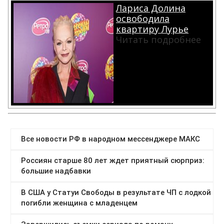
Лариса Долина
освободила
квартиру Лурье
Читать подробнее