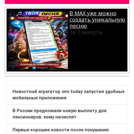
В MAX уже можно
создать уникальную
песню
За 2 минуты