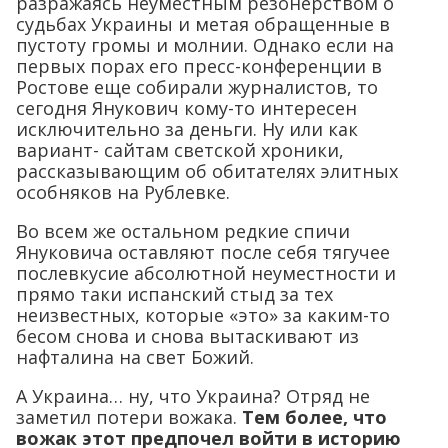
разражаясь неуместным резонерством о
судьбах Украины и метая обращенные в
пустоту громы и молнии. Однако если на
первых порах его пресс-конференции в
Ростове еще собирали журналистов, то
сегодня Янукович кому-то интересен
исключительно за деньги. Ну или как
вариант- сайтам светской хроники,
рассказывающим об обитателях элитных
особняков на Рублевке.
Во всем же остальном редкие спичи
Януковича оставляют после себя тягучее
послевкусие абсолютной неуместности и
прямо таки испанский стыд за тех
неизвестных, которые «это» за каким-то
бесом снова и снова вытаскивают из
нафталина на свет Божий.
А Украина… ну, что Украина? Отряд не
заметил потери вожака.
Тем более, что
вожак этот предпочел войти в историю