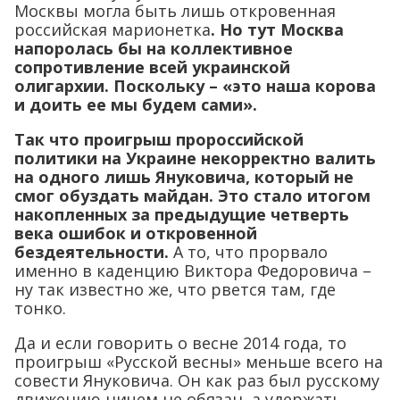
Москвы могла быть лишь откровенная
российская марионетка
. Но тут Москва
напоролась бы на коллективное
сопротивление всей украинской
олигархии. Поскольку – «это наша корова
и доить ее мы будем сами».
Так что проигрыш пророссийской
политики на Украине некорректно валить
на одного лишь Януковича, который не
смог обуздать майдан. Это стало итогом
накопленных за предыдущие четверть
века ошибок и откровенной
бездеятельности.
А то, что прорвало
именно в каденцию Виктора Федоровича –
ну так известно же, что рвется там, где
тонко.
Да и если говорить о весне 2014 года, то
проигрыш «Русской весны» меньше всего на
совести Януковича. Он как раз был русскому
движению ничем не обязан, а удержать