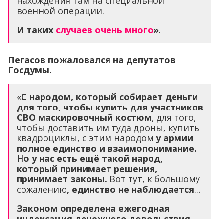
нахождения там на специальной
военной операции.
И таких
случаев очень много
»
.
Пегасов пожаловался на депутатов
Госдумы.
«
С народом, который собирает деньги
для того, чтобы купить для участников
СВО маскировочный костюм
, для того,
чтобы доставить им туда дроны, купить
квадроциклы, с этим народом
у армии
полное единство и взаимопонимание.
Но у нас есть ещё такой народ,
который принимает решения,
принимает законы.
Вот тут, к большому
сожалению
, единство не наблюдается
…
Законом определена ежегодная
индексация денежного довольствия