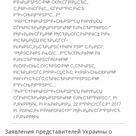
Р’РѕРµРЅРЅС‹Р№ СЌРєСЃРїРµСЂС‚,
С„РёР»РѕСЃРѕС„, СЃРѕР°РІС‚РѕСЂ
Р°Р»СЊРјР°РЅР°С…Р°
"РќР°С†РёРѕРЅР°Р»СЊРЅР°СЏ РёРґРµСЏ
СЃРѕРІСЂРµРјРµРЅРЅРѕР№ РЈРєСЂР°РёРЅС‹"
РђР»РµРєСЃРµР№ РђСЂРµСЃС‚РѕРІРёС‡ РІРѕ
РІСЂРµРјСЏ РїСЂРµСЃСЃ-
РєРѕРЅС„РµСЂРµРЅС†РёРё РЅР° С‚РµРјСѓ:
"РђРЅС‚РёРЅ РњСѓС…Р°СЂСЃРєРёР№ Рё
РЈРєСЂР°РёРЅСЃРєРёР№
РєСѓР»СЊС‚СѓСЂРЅС‹Р№ С„СЂРѕРЅС‚
РїСЂРµРґСЃС‚Р°РІР»СЏСЋС‚ Р±РѕР»СЊС€РѕР№
РёР»Р»СЋСЃС‚СЂРёСЂРѕРІР°РЅРЅС‹Р№
Р°Р»СЊРјР°РЅР°С…
"РќР°С†РёРѕРЅР°Р»СЊРЅР°СЏ РёРґРµСЏ
СЃРѕРІСЂРµРјРµРЅРЅРѕР№ РЈРєСЂР°РёРЅС‹", РІ
РЈРќРРђРќ, РІ РљРёРµРІРµ, 22 Р°РІРіСѓСЃС‚Р° 2017
Рі. Р¤РѕС‚Рѕ РЎРёРЅРёС†Р° РђР»РµРєСЃР°РЅРґСЂ
/ РЈРќРРђРќ
Заявления представителей Украины о