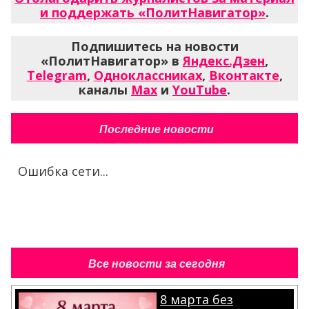
и поддержать «ПолитНавигатор»
.
Подпишитесь на новости
«ПолитНавигатор» в
Яндекс.Дзен
,
Telegram
,
Одноклассниках
,
Вконтакте
,
каналы
Max
и
YouTube
.
Последние новости
Ошибка сети...
Все новости за сегодня
8 марта без