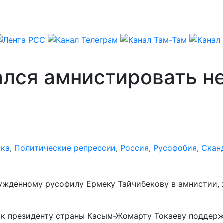
ался амнистировать н
ика
,
Политические репрессии
,
Россия
,
Русофобия
,
Скан
жденному русофилу Ермеку Тайчибекову в амнистии, хо
 к президенту страны Касым-Жомарту Токаеву поддерж