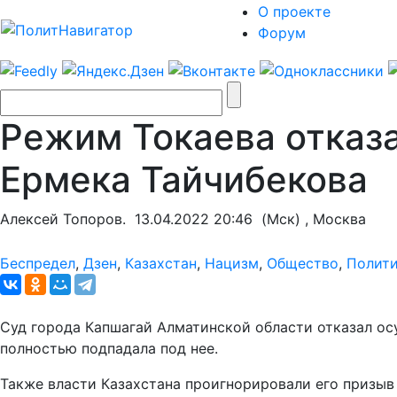
О проекте
Форум
Режим Токаева отказ
Ермека Тайчибекова
Алексей Топоров.
13.04.2022 20:46
(Мск) , Москва
Беспредел
,
Дзен
,
Казахстан
,
Нацизм
,
Общество
,
Полит
Суд города Капшагай Алматинской области отказал осу
полностью подпадала под нее.
Также власти Казахстана проигнорировали его призыв