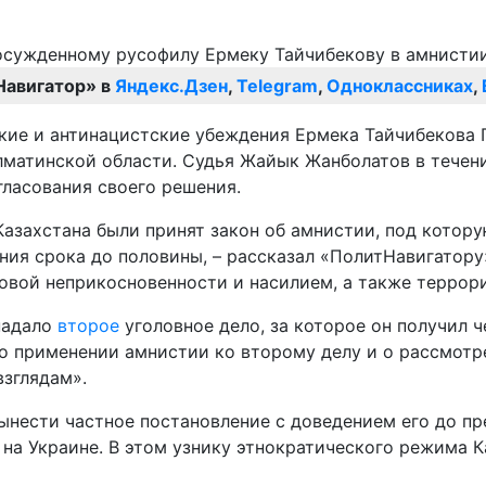
Навигатор» в
Яндекс.Дзен
,
Telegram
,
Одноклассниках
,
ские и антинацистские убеждения Ермека Тайчибекова 
лматинской области. Судья Жайык Жанболатов в течени
гласования своего решения.
Казахстана были принят закон об амнистии, под котор
ния срока до половины, – рассказал «ПолитНавигатору
ловой неприкосновенности и насилием, а также терро
падало
второе
уголовное дело, за которое он получил ч
е о применении амнистии ко второму делу и о рассмот
взглядам».
вынести частное постановление с доведением его до п
а Украине. В этом узнику этнократического режима К