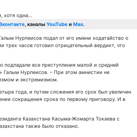
Вконтакте
, каналы
YouTube
и
Max
.
Галым Нурпеисов подал от его имени ходатайство о
и трех часов готовил отрицательный вердикт, что
ую подпадали все преступления малой и средней
» Галым Нурпеисов. – При этом амнистии не
ризмом и экстремизмом.
етыре года, и путем сложения его срок был увеличен
рении сокращения срока по первому приговору. И в
резидента Казахстана Касыма-Жомарта Токаева с
азахстана также было отказано.