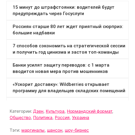
Категории:
Дзен
,
Культура
,
Нормандский формат
,
Общество
,
Политика
,
Россия
,
Украина
Тэги:
маргиналы
,
шансон
,
шоу-бизнес