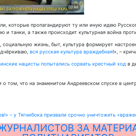
ели, которые пропагандируют ту или иную идею Русског
ю и танки, а также происходит культурная война прот
 социальную жизнь, быт, культура формирует настроен
подчёркиваю,
вся русская культура враждебная
!», – кри
аинские нацисты попытались сорвать крестный ход
в д
и о том, что на знаменитом Андреевском спуске в цент
в!» – у Тягнибока призвали срочно уничтожить «враже
ЖУРНАЛИСТОВ ЗА МАТЕРИ