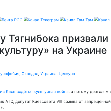
 у Тягнибока призвали
культуру» на Украине
Русофобия
,
Скандал
,
Украина
,
Цензура
ив Киев ведётся культурная война
, а потому деятелям
ик АТО, депутат Киевсовета VIII созыва от запрещенно
».