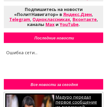
Подпишитесь на новости
«ПолитНавигатор» в
Яндекс.Дзен
,
Telegram
,
Одноклассниках
,
Вконтакте
,
каналы
Max
и
YouTube
.
Последние новости
Ошибка сети...
Все новости за сегодня
Мадуро передал
первое сообщение