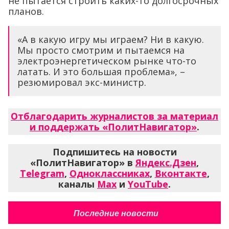
не пытается строить каких-то долгосрочных
планов.
«А в какую игру мы играем? Ни в какую.
Мы просто смотрим и пытаемся на
электроэнергетическом рынке что-то
латать. И это большая проблема», –
резюмировал экс-министр.
Отблагодарить журналистов за материал
и поддержать «ПолитНавигатор»
.
Подпишитесь на новости
«ПолитНавигатор» в
Яндекс.Дзен
,
Telegram
,
Одноклассниках
,
Вконтакте
,
каналы
Max
и
YouTube
.
Последние новости