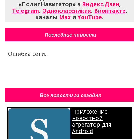
«ПолитНавигатор» в
Яндекс.Дзен
,
Telegram
,
Одноклассниках
,
Вконтакте
,
каналы
Max
и
YouTube
.
Последние новости
Ошибка сети...
Все новости за сегодня
Приложение
новостной
агрегатор для
Android
.