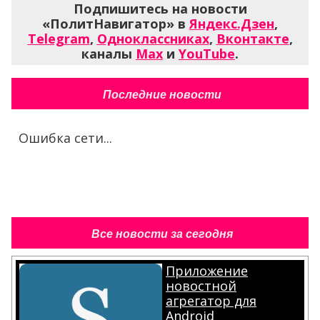
Подпишитесь на новости
«ПолитНавигатор» в
Яндекс.Дзен
,
Telegram
,
Одноклассниках
,
Вконтакте
,
каналы
Max
и
YouTube
.
Последние новости
Ошибка сети...
Все новости за сегодня
Приложение
новостной
агрегатор для
Android