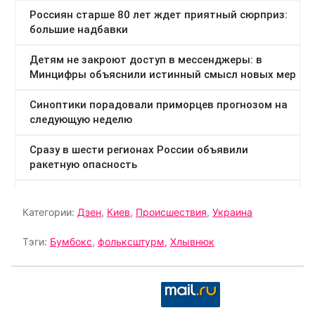
Категории:
Дзен
,
Киев
,
Происшествия
,
Украина
Тэги:
Бумбокс
,
фольксштурм
,
Хлывнюк