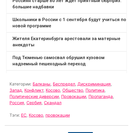
Категории:
Балканы
,
Беспредел
,
Дискриминация
,
Запад
,
Конфликт
,
Косово
,
Общество
,
Политика
,
Политические диверсии
,
Провокации
,
Пропаганда
,
Россия
,
Сербия
,
Скандал
Тэги:
ЕС
,
Косово
,
провокации