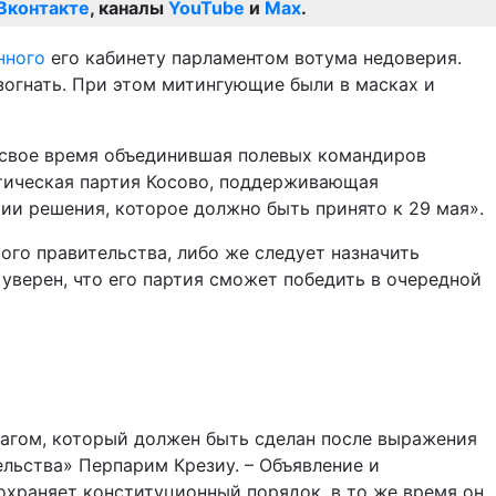
Вконтакте
, каналы
YouTube
и
Max
.
нного
его кабинету парламентом вотума недоверия.
зогнать. При этом митингующие были в масках и
в свое время объединившая полевых командиров
тическая партия Косово, поддерживающая
ии решения, которое должно быть принято к 29 мая».
го правительства, либо же следует назначить
уверен, что его партия сможет победить в очередной
агом, который должен быть сделан после выражения
ельства» Перпарим Крезиу. – Объявление и
охраняет конституционный порядок, в то же время он