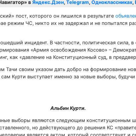
Навигатор» в
Яндекс.Дзен
,
Telegram
,
Одноклассниках
,
кий» пост, которого он лишился в результате
объявле
ае режим ЧС, никто их не задержал и не попытался ра
ошедший инцидент. В частности, политическая сила, 
ормирования «Армия освобождения Косово» – Демокра
г, как «давление на Конституционный суд, в преддвер
м Тачи своим указом дать добро на формирование ново
сам Курти выступает именно за новые выборы, будучи 
Альбин Курти.
очные выборы являются следующим конституционным ш
тставленного, но действующего до решения КС «правит
недоверии является актом, который соответствует и с