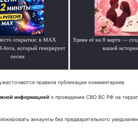
место открытки: в MAX
Удиви её на 8 марта — соз
I-бота, который генерирует
вашей истори
песни
.
Всего за 2 минуты
ужесточаются правила публикации комментариев.
ожной информацией
о проведении СВО ВС РФ на терри
блокировать аккаунты без предварительного уведомле
!