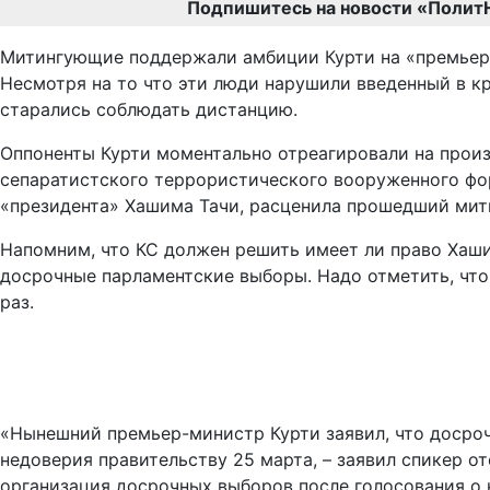
Подпишитесь на новости «Полит
Митингующие поддержали амбиции Курти на «премьерс
Несмотря на то что эти люди нарушили введенный в кр
старались соблюдать дистанцию.
Оппоненты Курти моментально отреагировали на произ
сепаратистского террористического вооруженного ф
«президента» Хашима Тачи, расценила прошедший митин
Напомним, что КС должен решить имеет ли право Хаши
досрочные парламентские выборы. Надо отметить, что 
раз.
«Нынешний премьер-министр Курти заявил, что доср
недоверия правительству 25 марта, – заявил спикер о
организация досрочных выборов после голосования о 