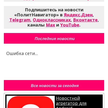
Подпишитесь на новости
«ПолитНавигатор» в
Яндекс.Дзен
,
Telegram
,
Одноклассниках
,
Вконтакте
,
каналы
Max
и
YouTube
.
Последние новости
Ошибка сети...
Все новости за сегодня
Новостной
агрегатор для