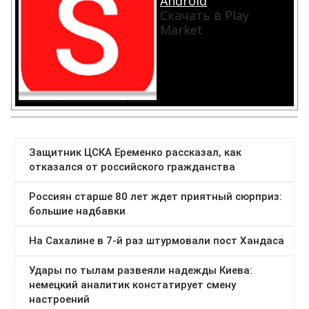
Android
Скачать в Play
Market