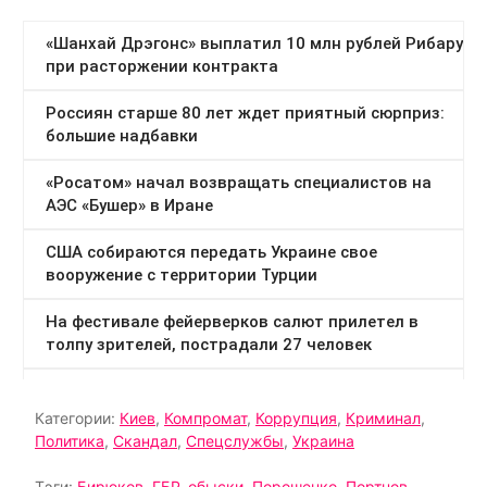
Категории:
Киев
,
Компромат
,
Коррупция
,
Криминал
,
Политика
,
Скандал
,
Спецслужбы
,
Украина
Тэги:
Бирюков
,
ГБР
,
обыски
,
Порошенко
,
Портнов