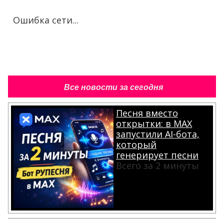
Ошибка сети...
Все новости за сегодня
Песня вместо
открытки: в MAX
запустили AI-бота,
который
генерирует песни
Всего за 2 минуты