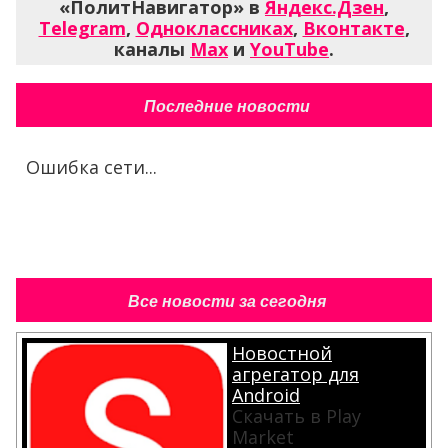
«ПолитНавигатор» в
Яндекс.Дзен
,
Telegram
,
Одноклассниках
,
Вконтакте
,
каналы
Max
и
YouTube
.
Последние новости
Ошибка сети...
Все новости за сегодня
Новостной
агрегатор для
Android
Скачать в Play
Market