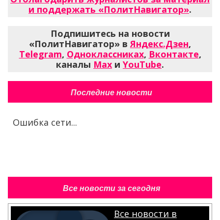
и поддержать «ПолитНавигатор»
.
Подпишитесь на новости
«ПолитНавигатор» в
Яндекс.Дзен
,
Telegram
,
Одноклассниках
,
Вконтакте
,
каналы
Max
и
YouTube
.
Последние новости
Ошибка сети...
Все новости за сегодня
Все новости в