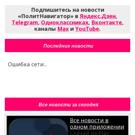
Подпишитесь на новости
«ПолитНавигатор» в
Яндекс.Дзен
,
Telegram
,
Одноклассниках
,
Вконтакте
,
каналы
Max
и
YouTube
.
Последние новости
Ошибка сети...
Все новости за сегодня
Все новости в
одном приложении
Скачай из Play