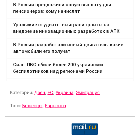
Категории:
Дзен
,
ЕС
,
Украина
,
Эмиграция
Тэги:
Беженцы
,
Евросоюз