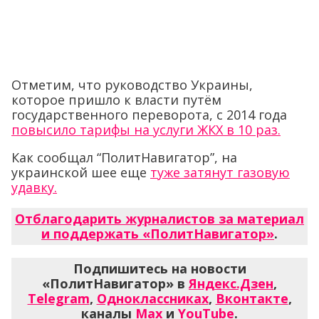
Отметим, что руководство Украины,
которое пришло к власти путём
государственного переворота, с 2014 года
повысило тарифы на услуги ЖКХ в 10 раз.
Как сообщал “ПолитНавигатор”, на
украинской шее еще
туже затянут газовую
удавку.
Отблагодарить журналистов за материал
и поддержать «ПолитНавигатор»
.
Подпишитесь на новости
«ПолитНавигатор» в
Яндекс.Дзен
,
Telegram
,
Одноклассниках
,
Вконтакте
,
каналы
Max
и
YouTube
.