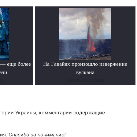
 — еще более
На Гавайях произошло извержение
ачи
вулкана
е
Читать подробнее
тории Украины, комментарии содержащие
ния.
Спасибо за понимание!