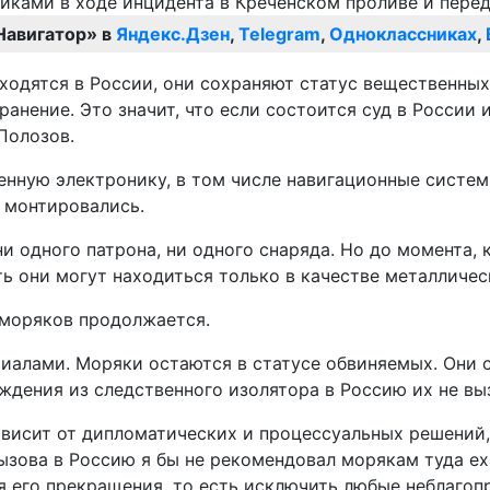
Навигатор» в
Яндекс.Дзен
,
Telegram
,
Одноклассниках
,
аходятся в России, они сохраняют статус вещественны
ранение. Это значит, что если состоится суд в России
 Полозов.
оенную электронику, в том числе навигационные систем
е монтировались.
 ни одного патрона, ни одного снаряда. Но до момента,
ть они могут находиться только в качестве металличес
 моряков продолжается.
иалами. Моряки остаются в статусе обвиняемых. Они с
дения из следственного изолятора в Россию их не выз
зависит от дипломатических и процессуальных решений
ызова в Россию я бы не рекомендовал морякам туда ех
ся его прекращения, то есть исключить любые неблаго