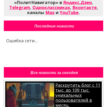
«ПолитНавигатор» в
Яндекс.Дзен
,
Telegram
,
Одноклассниках
,
Вконтакте
,
каналы
Max
и
YouTube
.
Последние новости
Ошибка сети...
Все новости за сегодня
Раскрутить блог с 11
тыс. до 109 тыс.
уникальных
пользователей в
месяц.