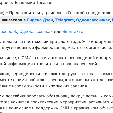
краины Владимир Талалай.
Навигатор» в
Яндекс.Дзен
,
Telegram
,
Одноклассниках
,
Facebook
,
Одноклассниках
или
Вконтакте
ствовали на протяжении прошлого года. Это информац
 другие военные формирования, местные органы испол
ом числе, в СМИ, в сети Интернет, неправдивой информ
вной информации относительно правонарушений.
жащих, периодически появляются группы так называем
вместе с ними работают группы, которые пытаются спаи
ояние невозможности выполнения задания.
ом дестабилизировать обстановку вокруг военных ком
 когда начнутся практические мероприятия, активного 
я на понимание и поддержку СМИ в правильном объек