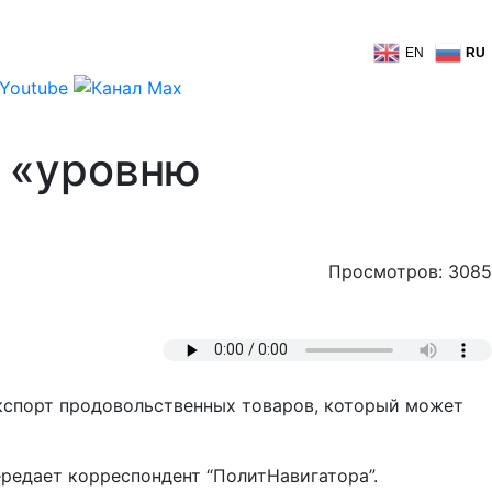
EN
RU
к «уровню
Просмотров: 3085
экспорт продовольственных товаров, который может
ередает корреспондент “ПолитНавигатора”.