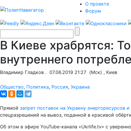
О проекте
Форум
В Киеве храбрятся: Т
внутреннего потребл
Владимир Гладков .
07.06.2019 21:27
(Мск) , Киев
Общество
,
Политика
,
Россия
,
Украина
Прямой
запрет поставок на Украину энергоресурсов и
спецразрешений на вывоз, поданной в красивой обёртк
Об этом в эфире YouTube-канала «Ukrlife.tv» с увер