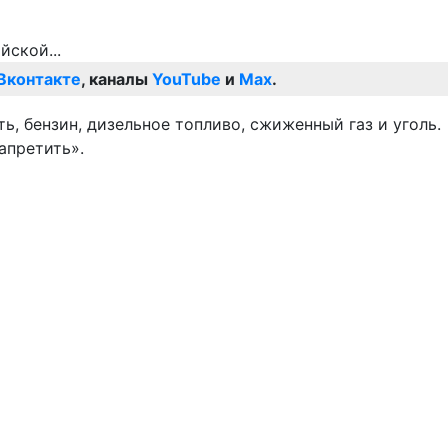
Вконтакте
, каналы
YouTube
и
Max
.
ь, бензин, дизельное топливо, сжиженный газ и уголь.
апретить».