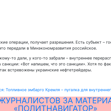
ие операции, получает разрешения. Есть субъект – го
это передали в Минэкономразвития российское.
ому-то дали, у кого-то забрали – внутреннее перерасп
санкции: «Вот напишем, что это санкции». Хотя по фак
и так встревожены украинские нефтетрейдеры.
ся: Топливное эмбарго Кремля – пугалка для внутренне
ЖУРНАЛИСТОВ ЗА МАТЕРИ
«ПОЛИТНАВИГАТОР»