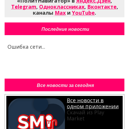
«ПолитНавигатор» в
Яндекс.Дзен
,
Telegram
,
Одноклассниках
,
Вконтакте
,
каналы
Max
и
YouTube
.
Последние новости
Ошибка сети...
Все новости за сегодня
Все новости в
одном приложении
Скачай из Play
Market