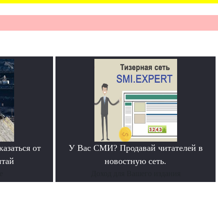
азаться от
У Вас СМИ? Продавай читателей в
итай
новостную сеть.
е
Доход для Вашего издания