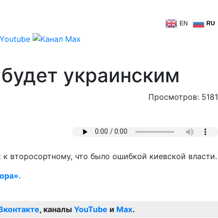
EN
RU
 будет украинским
Просмотров: 5181
к к второсортному, что было ошибкой киевской власти.
ора»
.
Вконтакте
, каналы
YouTube
и
Max
.