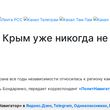
о Крым уже никогда не
трана все годы независимости относилась к региону ка
ть Бондаренко, передает корреспондент
«ПолитНавигат
Навигатор» в
Яндекс.Дзен
,
Telegram
,
Одноклассниках
,