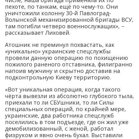
пехоте, по танкам, ещё по чему-то. Они
уничтожили колонну 30-й Павлоград-
Волынской механизированной бригады ВСУ,
там погибли четверо военнослужащих», –
рассказывает Лиховей.
Атошник не преминул похвастать, как
«уникально» украинские спецслужбы
провели данную операцию по похищению
пожилого раненого отставника, филигранно
напоив мужчину и скрытно доставив на
подконтрольную Киеву территорию.
«Вот уникальная операция, когда такого
чёрта вывезли из абсолютно глубокого тыла,
приехали то ли СБУшники, то ли Силы
специальных операций, по крайней мере,
украинские, два работника спецслужб
поселились в том подъезде, где он жил уже
демобилизованный, с женой, работал
физруком и явно очень бухал. Выставили