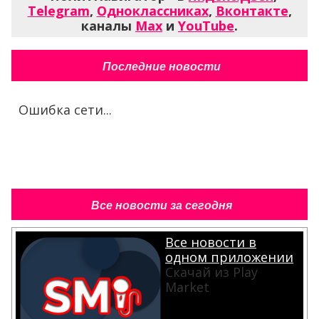
Telegram
,
Одноклассниках
,
Вконтакте
,
каналы
Max
и
YouTube
.
Последние новости
Ошибка сети...
Все новости за сегодня
Все новости в
одном приложении
Скачай из Play
Market