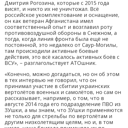
Дмитрия Рогозина, которые с 2015 года
висят, и никто их не уничтожал. Всё
российское укомплектование и оснащение,
он как ветеран Афганистана имел
соответственный опыт и возглавил роту
противовоздушной обороны в Снежном, а
тогда, когда линия фронта была ещё не
постоянной, это недалеко от Саур-Могилы,
там происходили активные боевые
действия, это всё касалось активных боёв с
ВСУ», – разглагольствует АТОшник.
«Конечно, можно догадаться, но он об этом
в тех интервью не говорил, что он
принимал участие в сбитии украинских
вертолётов военных и самолётов, но сам он
рассказывает, например, о том, что в
августе 2014 года его подразделение ПВО из
ЗУшки, а мы знаем, что ЗУшки применяются
не только для стрельбы по вертолётам и
другим низколетящим целям, но и, в том
числе, наша бригада применяла их по