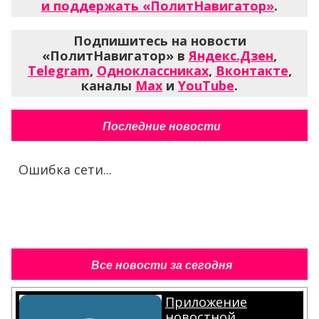
и поддержать «ПолитНавигатор»
.
Подпишитесь на новости
«ПолитНавигатор» в
Яндекс.Дзен
,
Telegram
,
Одноклассниках
,
Вконтакте
,
каналы
Max
и
YouTube
.
Последние новости
Ошибка сети...
Все новости за сегодня
Приложение
новостной